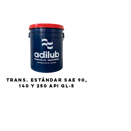
Trans. EstÁndar SAE 90,
140 y 250 API GL-5
19 lts. | 200 lts.
FICHA TÉCNICA