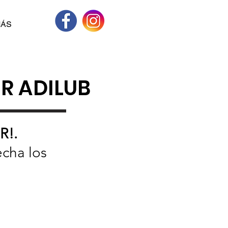
ÁS
R ADILUB
!.
echa los