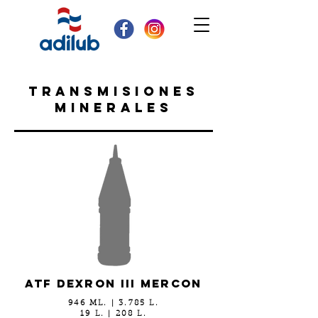
TRANSMISIONES
MINERALES
ATF DEXRON III MERCON
946 ML. | 3.785 L.
19 L. | 208 L.