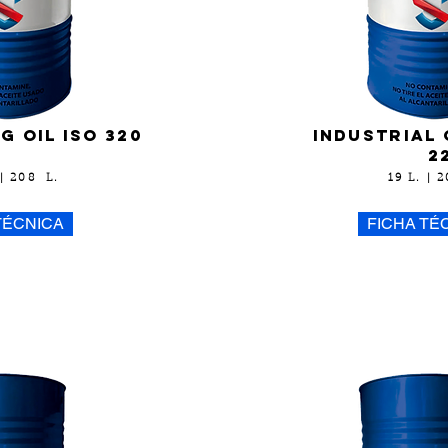
g oil iso 320
industrial 
2
 | 208 L.
19 L. | 
TÉCNICA
FICHA TÉ