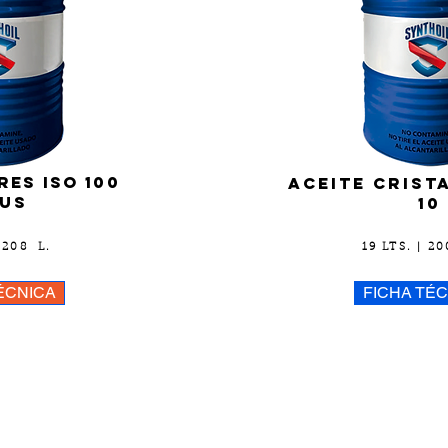
es iso 100
aceite CRISTA
lus
10
| 208 L.
19 LTS. | 20
ÉCNICA
FICHA TÉ