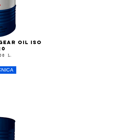
gear oil iso
20
208 L.
CNICA