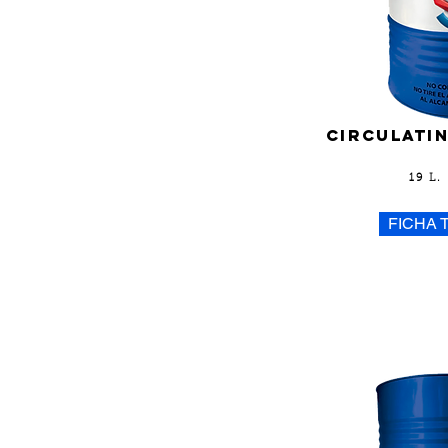
circulatin
19 L.
FICHA 