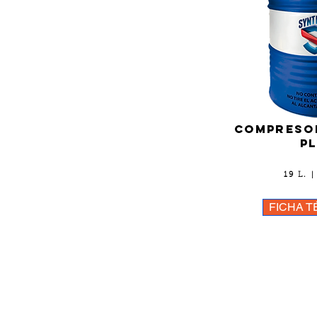
compresor
p
19 L. 
FICHA T